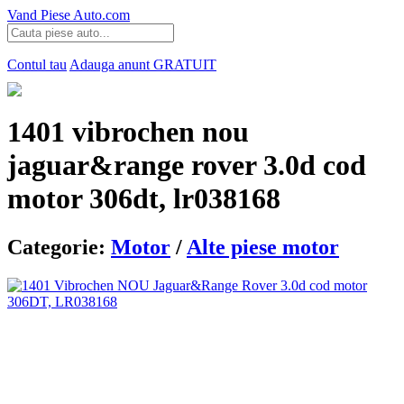
Vand Piese Auto.com
Contul tau
Adauga anunt
GRATUIT
1401 vibrochen nou
jaguar&range rover 3.0d cod
motor 306dt, lr038168
Categorie:
Motor
/
Alte piese motor