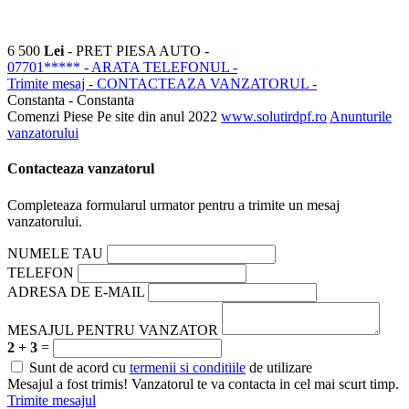
6 500
Lei
- PRET PIESA AUTO -
07701*****
- ARATA TELEFONUL -
Trimite mesaj
- CONTACTEAZA VANZATORUL -
Constanta - Constanta
Comenzi Piese
Pe site din anul 2022
www.solutirdpf.ro
Anunturile
vanzatorului
Contacteaza vanzatorul
Completeaza formularul urmator pentru a trimite un mesaj
vanzatorului.
NUMELE TAU
TELEFON
ADRESA DE E-MAIL
MESAJUL PENTRU VANZATOR
2 + 3
=
Sunt de acord cu
termenii si conditiile
de utilizare
Mesajul a fost trimis! Vanzatorul te va contacta in cel mai scurt timp.
Trimite mesajul