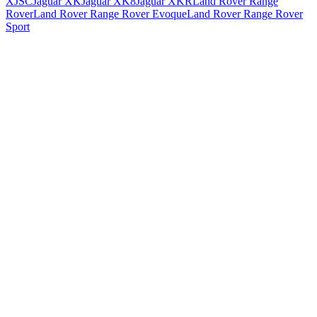
XJSC
Jaguar XK
Jaguar XK8
Jaguar XKR
Land Rover Range
Rover
Land Rover Range Rover Evoque
Land Rover Range Rover
Sport