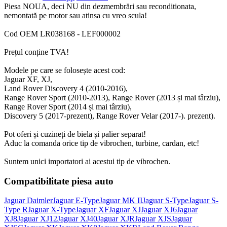
Piesa NOUA, deci NU din dezmembrări sau reconditionata,
nemontată pe motor sau atinsa cu vreo scula!
Cod OEM LR038168 - LEF000002
Prețul conține TVA!
Modele pe care se folosește acest cod:
Jaguar XF, XJ,
Land Rover Discovery 4 (2010-2016),
Range Rover Sport (2010-2013), Range Rover (2013 și mai târziu),
Range Rover Sport (2014 și mai târziu),
Discovery 5 (2017-prezent), Range Rover Velar (2017-). prezent).
Pot oferi și cuzineți de biela și palier separat!
Aduc la comanda orice tip de vibrochen, turbine, cardan, etc!
Suntem unici importatori ai acestui tip de vibrochen.
Compatibilitate piesa auto
Jaguar Daimler
Jaguar E-Type
Jaguar MK II
Jaguar S-Type
Jaguar S-
Type R
Jaguar X-Type
Jaguar XF
Jaguar XJ
Jaguar XJ6
Jaguar
XJ8
Jaguar XJ12
Jaguar XJ40
Jaguar XJR
Jaguar XJS
Jaguar