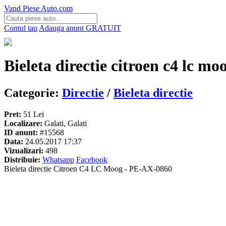
Vand Piese Auto.com
Contul tau
Adauga anunt
GRATUIT
Bieleta directie citroen c4 lc mo
Categorie:
Directie
/
Bieleta directie
Pret:
51 Lei
Localizare:
Galati, Galati
ID anunt:
#15568
Data:
24.05.2017 17:37
Vizualizari:
498
Distribuie:
Whatsapp
Facebook
Bieleta directie Citroen C4 LC Moog - PE-AX-0860