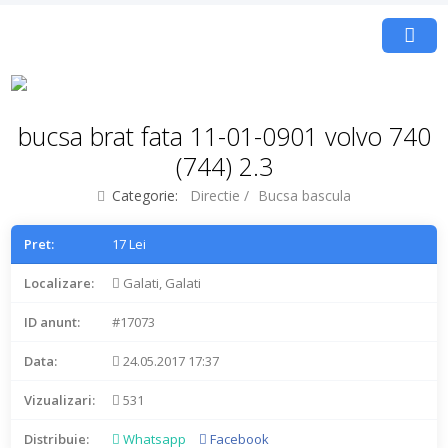
bucsa brat fata 11-01-0901 volvo 740
(744) 2.3
Categorie:
Directie
/
Bucsa bascula
Pret:
17 Lei
Localizare:
Galati, Galati
ID anunt:
#17073
Data:
24.05.2017 17:37
Vizualizari:
531
Distribuie:
Whatsapp
Facebook