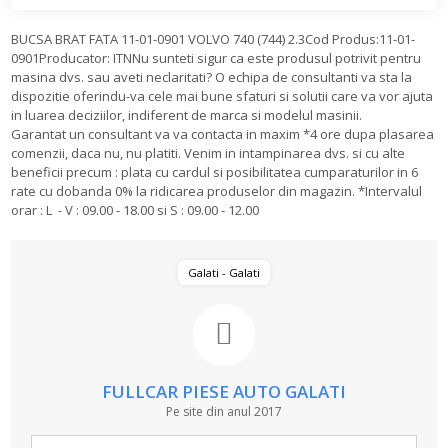
BUCSA BRAT FATA 11-01-0901 VOLVO 740 (744) 2.3Cod Produs:11-01-
0901Producator: ITNNu sunteti sigur ca este produsul potrivit pentru
masina dvs. sau aveti neclaritati? O echipa de consultanti va sta la
dispozitie oferindu-va cele mai bune sfaturi si solutii care va vor ajuta
in luarea deciziilor, indiferent de marca si modelul masinii.
Garantat un consultant va va contacta in maxim *4 ore dupa plasarea
comenzii, daca nu, nu platiti. Venim in intampinarea dvs. si cu alte
beneficii precum : plata cu cardul si posibilitatea cumparaturilor in 6
rate cu dobanda 0% la ridicarea produselor din magazin. *Intervalul
orar : L - V : 09.00 - 18.00 si S : 09.00 - 12.00
Galati - Galati
FULLCAR PIESE AUTO GALATI
Pe site din anul 2017