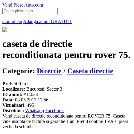
Vand Piese Auto.com
Contul tau
Adauga anunt
GRATUIT
caseta de directie
reconditionata pentru rover 75.
Categorie:
Directie
/
Caseta directie
Pret:
500 Lei
Localizare:
Bucuresti, Sector 3
ID anunt:
#14624
Data:
08.05.2017 12:56
Vizualizari:
495
Distribuie:
Whatsapp
Facebook
Vand caseta de directie reconditionata pentru ROVER 75. Caseta
vine insotita de factura si garantie 1 an. Pretul contine TVA si piesa
veche la schimb.