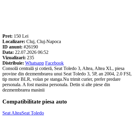
Pret:
150 Lei
Localizare:
Cluj, Cluj-Napoca
ID anunt:
#26190
Data:
22.07.2026 06:52
Vizualizari:
235
Distribuie:
Whatsapp
Facebook
Consolă centrală și cotieră, Seat Toledo 3, Altea, Altea XL, piesa
provine din dezmembrarea unui Seat Toledo 3, 5P, an 2004, 2.0 FSI,
tip motor BLR, volan pe stanga.Nu trimit curier, prefer predare
personala. A fost masina personala. Detin si alte piese din
dezmembrarea masinii
Compatibilitate piesa auto
Seat Altea
Seat Toledo