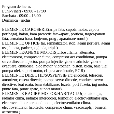
Program de lucru:
Luni-Vineri - 09:00 - 17:00
Sambata - 09:00 - 13:00
Duminica - inchis
ELEMENTE CAROSERIE(aripa fata, capota motor, capota
portbagaj, haion, bara protectie fata–spate, portiera, trager/panou
fata, armatura bara, lonjeron, prag , aparatoare noroi )
ELEMENTE OPTICE(far, semnalizator, stop, geam portiera, geam
usa, luneta, parbriz, oglinda, tripla)
ELEMENTE/ANEXE MOTOR(turbosuflanta, alternator,
electromotor, compresor clima, compresor aer conditionat, pompa
servo directie, injector, pompa injectie, galerie admisie, galerie
evacuare, chiuloasa, bloc motor, vibrochen, piston, biela, baie ulei,
pompa ulei, suport motor, clapeta acceleratie, EGR)
ELEMENTE DIRECTIE/SUSPENSIE(arc elicoidal, telescop,
amortizor, caseta directie, pompa servo directie, conducta servo
directive, brat roata, bara stabilizare, fuzeta, port-fuzeta, jug motor,
punte fata, punte spate, suport motor)
ELEMENTE RACIRE MOTOR/HABITACLU(radiator apa,
radiator clima, radiator intercooler, termoflot, electroventilator apa,
electroventilator aer conditionat, electroventilator clima,
electroventilator habitaclu, compresor clima, vascocuplaj, bimetal,
aeroterma )