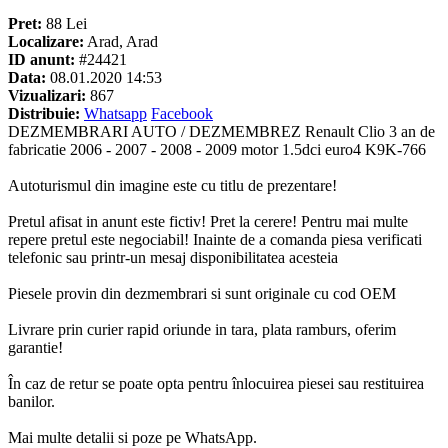
Pret:
88 Lei
Localizare:
Arad, Arad
ID anunt:
#24421
Data:
08.01.2020 14:53
Vizualizari:
867
Distribuie:
Whatsapp
Facebook
DEZMEMBRARI AUTO / DEZMEMBREZ Renault Clio 3 an de
fabricatie 2006 - 2007 - 2008 - 2009 motor 1.5dci euro4 K9K-766
Autoturismul din imagine este cu titlu de prezentare!
Pretul afisat in anunt este fictiv! Pret la cerere! Pentru mai multe
repere pretul este negociabil! Inainte de a comanda piesa verificati
telefonic sau printr-un mesaj disponibilitatea acesteia
Piesele provin din dezmembrari si sunt originale cu cod OEM
Livrare prin curier rapid oriunde in tara, plata ramburs, oferim
garantie!
În caz de retur se poate opta pentru înlocuirea piesei sau restituirea
banilor.
Mai multe detalii si poze pe WhatsApp.