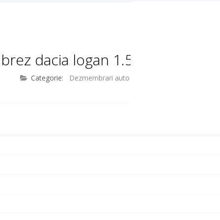
ez dacia logan 1.5 dci euro 4 
Categorie:
Dezmembrari auto
/
Dezmembrari Auto