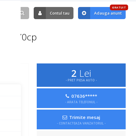
GRATUIT
Contul tau
Adauga anunt
50kw 70cp
2
Lei
- PRET PIESA AUTO -
07636*****
- ARATA TELEFONUL -
Trimite mesaj
- CONTACTEAZA VANZATORUL -