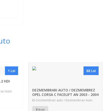
uto
1 Lei
88 Lei
2 HDI
DEZMEMBRARI AUTO / DEZMEMBREZ
ari Auto
OPEL CORSA C FACELIFT AN 2003 - 2004
- 2005 - 2006 - 2007 MOTOR 1.2 12V
Dezmembrari auto / Dezmembrari Auto
TIP Z12XE Z12XEP , 1.4 16V TIP Z14XEP
, 1.3CDTI TIP Z13DT , 1.7DTI TIP Y17DT
Arad