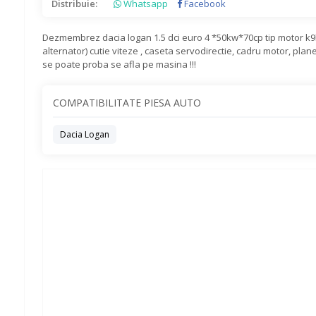
Distribuie:
Whatsapp
Facebook
Dezmembrez dacia logan 1.5 dci euro 4 *50kw*70cp tip motor k9k
alternator) cutie viteze , caseta servodirectie, cadru motor, pla
se poate proba se afla pe masina !!!
COMPATIBILITATE PIESA AUTO
Dacia Logan