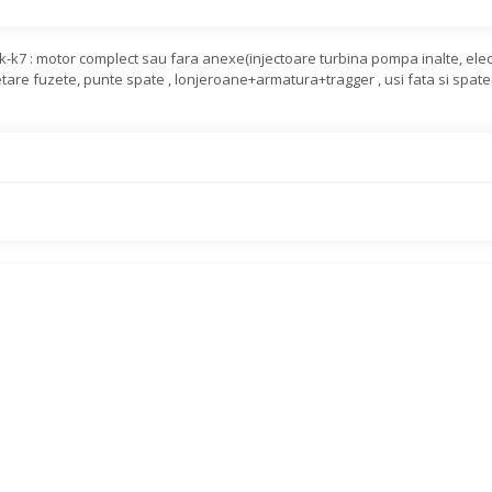
-k7 : motor complect sau fara anexe(injectoare turbina pompa inalte, elec
netare fuzete, punte spate , lonjeroane+armatura+tragger , usi fata si spate