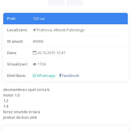
Pret:
123 Lei
Localizare:
Prahova, Albesti-Paleologu
ID anunt:
#6906
Data:
20.10.2015 12:47
Vizualizari:
1724
Distribuie:
Whatsapp
Facebook
dezmembrez opel corsa b
motor 1.0
1.2
1.4
livrez oriunde in tara
preturi de bun simt