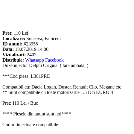
Pret:
110 Lei
Localizare:
Suceava, Falticeni
ID anunt:
#23955
Data:
18.07.2019 14:06
Vizualizari:
2405
Distribuie:
Whatsapp
Facebook
Duze injector Delphi Original ( fara ambalaj )
***Cod piesa: L381PRD
Compatibil cu: Dacia Logan, Duster, Renault Clio, Megane etc
** Sunt compatibile cu toate motorizarile 1.5 Dci EURO 4
Pret: 110 Lei \ Buc
**** Piesele din anunt sunt noi****
Coduri injectoare compatibile: