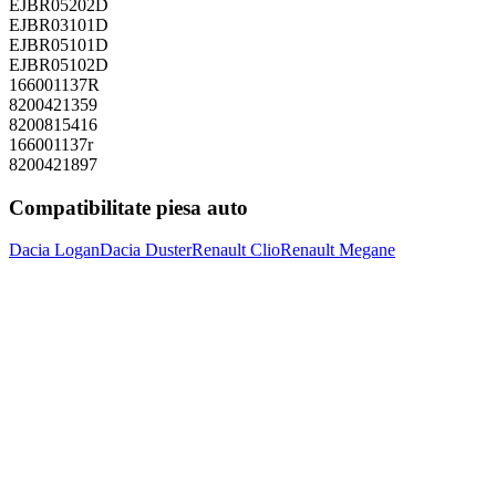
EJBR05202D
EJBR03101D
EJBR05101D
EJBR05102D
166001137R
8200421359
8200815416
166001137r
8200421897
Compatibilitate piesa auto
Dacia Logan
Dacia Duster
Renault Clio
Renault Megane