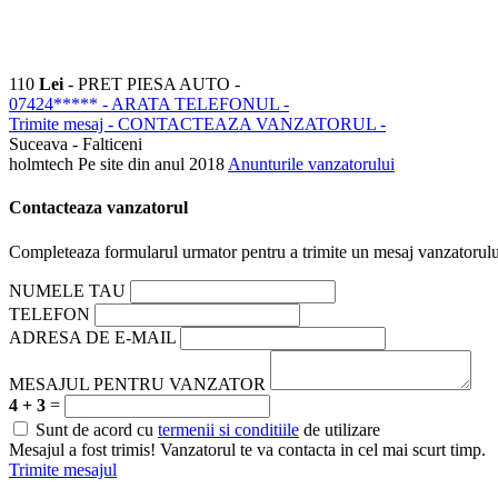
110
Lei
- PRET PIESA AUTO -
07424*****
- ARATA TELEFONUL -
Trimite mesaj
- CONTACTEAZA VANZATORUL -
Suceava - Falticeni
holmtech
Pe site din anul 2018
Anunturile vanzatorului
Contacteaza vanzatorul
Completeaza formularul urmator pentru a trimite un mesaj vanzatorulu
NUMELE TAU
TELEFON
ADRESA DE E-MAIL
MESAJUL PENTRU VANZATOR
4 + 3
=
Sunt de acord cu
termenii si conditiile
de utilizare
Mesajul a fost trimis! Vanzatorul te va contacta in cel mai scurt timp.
Trimite mesajul