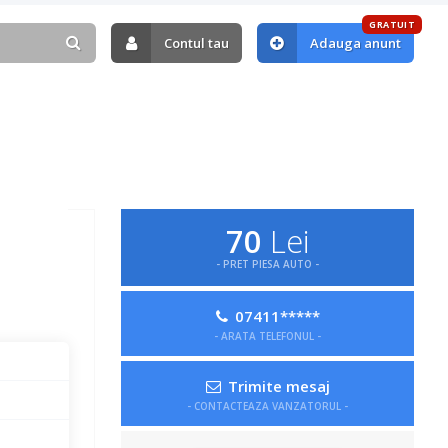
GRATUIT
Contul tau
Adauga anunt
70
Lei
- PRET PIESA AUTO -
07411*****
- ARATA TELEFONUL -
Trimite mesaj
- CONTACTEAZA VANZATORUL -