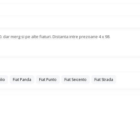
0. dar merg si pe alte fiaturi. Distanta intre prezoane 4 x 98.
alio
Fiat Panda
Fiat Punto
Fiat Seicento
Fiat Strada