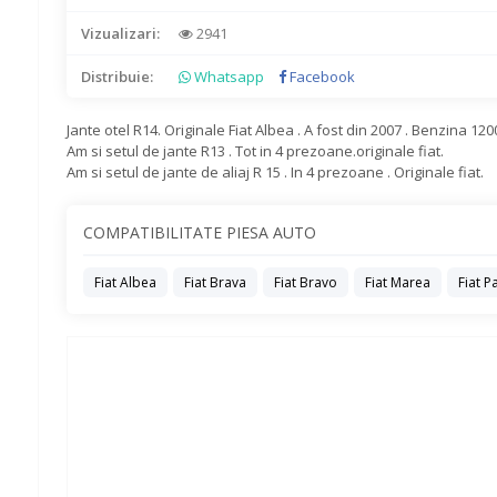
Vizualizari:
2941
Distribuie:
Whatsapp
Facebook
Jante otel R14. Originale Fiat Albea . A fost din 2007 . Benzina 120
Am si setul de jante R13 . Tot in 4 prezoane.originale fiat.
Am si setul de jante de aliaj R 15 . In 4 prezoane . Originale fiat.
COMPATIBILITATE PIESA AUTO
Fiat Albea
Fiat Brava
Fiat Bravo
Fiat Marea
Fiat P