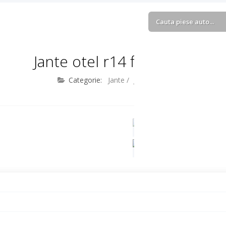
Jante otel r14 fiat albea
Categorie:
Jante
/
Jante tabla