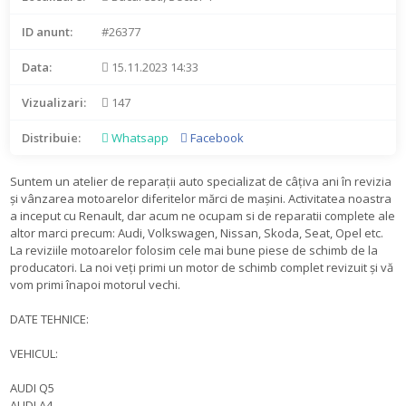
ID anunt:
#26377
Data:
15.11.2023 14:33
Vizualizari:
147
Distribuie:
Whatsapp
Facebook
Suntem un atelier de reparații auto specializat de câțiva ani în revizia
și vânzarea motoarelor diferitelor mărci de mașini. Activitatea noastra
a inceput cu Renault, dar acum ne ocupam si de reparatii complete ale
altor marci precum: Audi, Volkswagen, Nissan, Skoda, Seat, Opel etc.
La reviziile motoarelor folosim cele mai bune piese de schimb de la
producatori. La noi veți primi un motor de schimb complet revizuit și vă
vom primi înapoi motorul vechi.
DATE TEHNICE:
VEHICUL:
AUDI Q5
AUDI A4