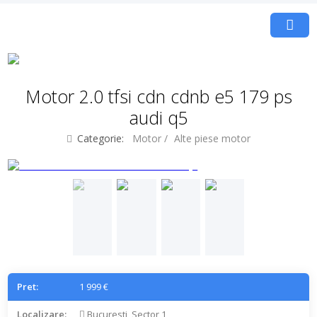
Motor 2.0 tfsi cdn cdnb e5 179 ps
audi q5
Categorie:
Motor
/
Alte piese motor
Pret:
1 999 €
Localizare:
Bucuresti, Sector 1