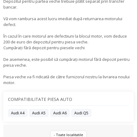
Depozitul pentru partea veche trebuie plătit separat prin transfer
bancar.
Vă vom rambursa acest lucru imediat după returnarea motorului
defect.
În cazul în care motorul are defectiiuni la blocul motor, vom deduce
200 de euro din depozitul pentru piesa veche.
Cumpărați fără depozit pentru piesele vechi
De asemenea, este posibil să cumpărați motorul fără depozit pentru
piesa veche.
Piesa veche va fi ridicată de către furnizorul nostru la livrarea noului
motor.
COMPATIBILITATE PIESA AUTO
Audi A4
Audi A5
Audi A6
Audi Q5
- Toate localitatile