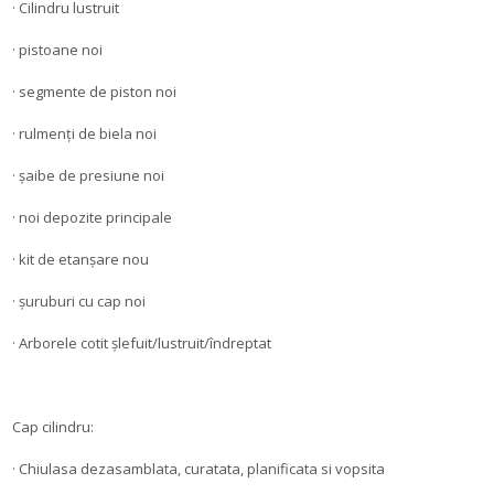
· Cilindru lustruit
· pistoane noi
· segmente de piston noi
· rulmenți de biela noi
· şaibe de presiune noi
· noi depozite principale
· kit de etanșare nou
· șuruburi cu cap noi
· Arborele cotit șlefuit/lustruit/îndreptat
Cap cilindru:
· Chiulasa dezasamblata, curatata, planificata si vopsita