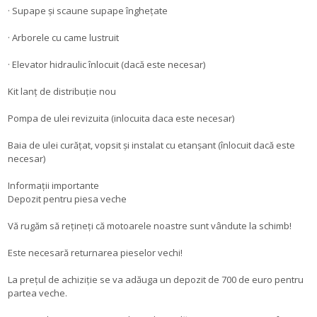
· Supape și scaune supape înghețate
· Arborele cu came lustruit
· Elevator hidraulic înlocuit (dacă este necesar)
Kit lanț de distribuție nou
Pompa de ulei revizuita (inlocuita daca este necesar)
Baia de ulei curățat, vopsit și instalat cu etanșant (înlocuit dacă este
necesar)
Informații importante
Depozit pentru piesa veche
Vă rugăm să rețineți că motoarele noastre sunt vândute la schimb!
Este necesară returnarea pieselor vechi!
La prețul de achiziție se va adăuga un depozit de 700 de euro pentru
partea veche.