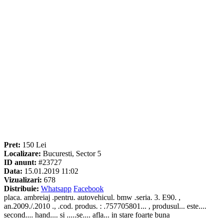
Pret:
150 Lei
Localizare:
Bucuresti, Sector 5
ID anunt:
#23727
Data:
15.01.2019 11:02
Vizualizari:
678
Distribuie:
Whatsapp
Facebook
placa. ambreiaj .pentru. autovehicul. bmw .seria. 3. E90. ,
an.2009./.2010 ., .cod. produs. : .757705801... , produsul... este....
second.... hand.... si .....se.... afla... in stare foarte buna