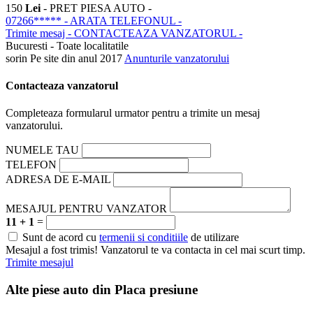
150
Lei
- PRET PIESA AUTO -
07266*****
- ARATA TELEFONUL -
Trimite mesaj
- CONTACTEAZA VANZATORUL -
Bucuresti - Toate localitatile
sorin
Pe site din anul 2017
Anunturile vanzatorului
Contacteaza vanzatorul
Completeaza formularul urmator pentru a trimite un mesaj
vanzatorului.
NUMELE TAU
TELEFON
ADRESA DE E-MAIL
MESAJUL PENTRU VANZATOR
11 + 1
=
Sunt de acord cu
termenii si conditiile
de utilizare
Mesajul a fost trimis! Vanzatorul te va contacta in cel mai scurt timp.
Trimite mesajul
Alte piese auto din
Placa presiune