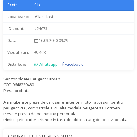
Pret:
9 Lei
Localizare:
Iasi, Iasi
ID anunt:
#24673
Data:
16.03.2020 09:29
Vizualizari:
408
Distribuie:
Whatsapp
Facebook
Senzor ploaie Peugeot Citroen
COD 9648229480
Piesa probata
Am multe alte piese de caroserie, interior, motor, accesori pentru
peugeot 206, compatibile si cu alte modele peugeot sau citroen
Piesele provin de pe masina personala
trimit si prin curier oriunde in tara, de obicei ajung de pe o zi pe alta
COMPATIBILITATE PIESA AUTO