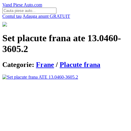
Vand Piese Auto.com
Contul tau
Adauga anunt
GRATUIT
Set placute frana ate 13.0460-
3605.2
Categorie:
Frane
/
Placute frana