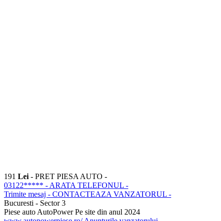
191
Lei
- PRET PIESA AUTO -
03122*****
- ARATA TELEFONUL -
Trimite mesaj
- CONTACTEAZA VANZATORUL -
Bucuresti - Sector 3
Piese auto AutoPower
Pe site din anul 2024
www.autopowerpiese.ro/
Anunturile vanzatorului