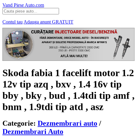
Vand Piese Auto.com
Contul tau
Adauga anunt
GRATUIT
Skoda fabia 1 facelift motor 1.2
12v tip azq , bxv , 1.4 16v tip
bby , bky , bud , 1.4tdi tip amf ,
bnm , 1.9tdi tip atd , asz
Categorie:
Dezmembrari auto
/
Dezmembrari Auto