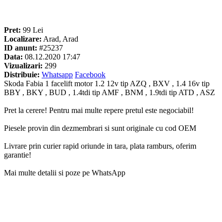
Pret:
99 Lei
Localizare:
Arad, Arad
ID anunt:
#25237
Data:
08.12.2020 17:47
Vizualizari:
299
Distribuie:
Whatsapp
Facebook
Skoda Fabia 1 facelift motor 1.2 12v tip AZQ , BXV , 1.4 16v tip
BBY , BKY , BUD , 1.4tdi tip AMF , BNM , 1.9tdi tip ATD , ASZ
Pret la cerere! Pentru mai multe repere pretul este negociabil!
Piesele provin din dezmembrari si sunt originale cu cod OEM
Livrare prin curier rapid oriunde in tara, plata ramburs, oferim
garantie!
Mai multe detalii si poze pe WhatsApp