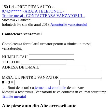
150
Lei
- PRET PIESA AUTO -
07424*****
- ARATA TELEFONUL -
Trimite mesaj
- CONTACTEAZA VANZATORUL -
Suceava - Falticeni
holmtech
Pe site din anul 2018
Anunturile vanzatorului
Contacteaza vanzatorul
Completeaza formularul urmator pentru a trimite un mesaj
vanzatorului.
NUMELE TAU
TELEFON
ADRESA DE E-MAIL
MESAJUL PENTRU VANZATOR
8 + 3
=
Sunt de acord cu
termenii si conditiile
de utilizare
Mesajul a fost trimis! Vanzatorul te va contacta in cel mai scurt timp.
Trimite mesajul
Alte piese auto din
Alte accesorii auto