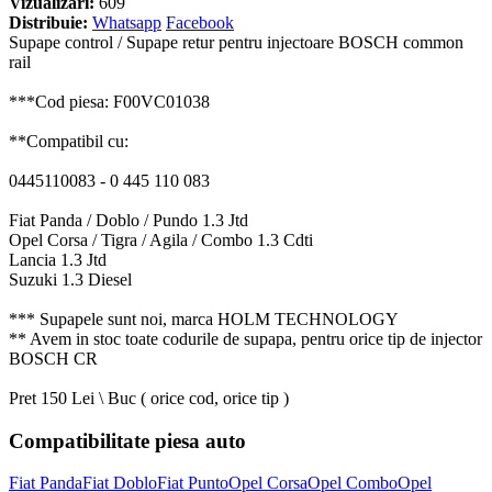
Vizualizari:
609
Distribuie:
Whatsapp
Facebook
Supape control / Supape retur pentru injectoare BOSCH common
rail
***Cod piesa: F00VC01038
**Compatibil cu:
0445110083 - 0 445 110 083
Fiat Panda / Doblo / Pundo 1.3 Jtd
Opel Corsa / Tigra / Agila / Combo 1.3 Cdti
Lancia 1.3 Jtd
Suzuki 1.3 Diesel
*** Supapele sunt noi, marca HOLM TECHNOLOGY
** Avem in stoc toate codurile de supapa, pentru orice tip de injector
BOSCH CR
Pret 150 Lei \ Buc ( orice cod, orice tip )
Compatibilitate piesa auto
Fiat Panda
Fiat Doblo
Fiat Punto
Opel Corsa
Opel Combo
Opel