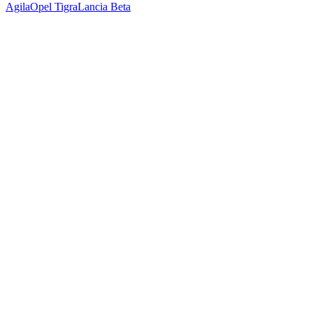
Agila
Opel Tigra
Lancia Beta