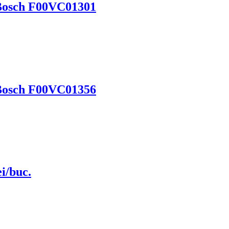
e Bosch F00VC01301
e Bosch F00VC01356
i/buc.