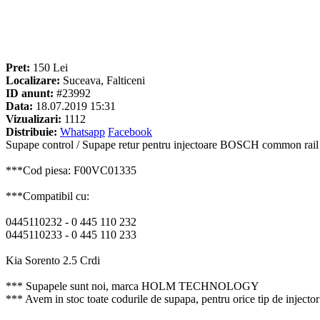
Pret:
150 Lei
Localizare:
Suceava, Falticeni
ID anunt:
#23992
Data:
18.07.2019 15:31
Vizualizari:
1112
Distribuie:
Whatsapp
Facebook
Supape control / Supape retur pentru injectoare BOSCH common rail
***Cod piesa: F00VC01335
***Compatibil cu:
0445110232 - 0 445 110 232
0445110233 - 0 445 110 233
Kia Sorento 2.5 Crdi
*** Supapele sunt noi, marca HOLM TECHNOLOGY
*** Avem in stoc toate codurile de supapa, pentru orice tip de inje