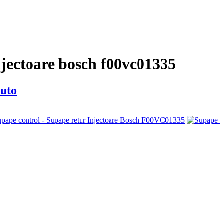
njectoare bosch f00vc01335
auto