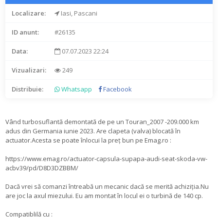
Localizare:
Iasi, Pascani
ID anunt:
#26135
Data:
07.07.2023 22:24
Vizualizari:
249
Distribuie:
Whatsapp
Facebook
Vând turbosuflantă demontată de pe un Touran_2007 -209.000 km
adus din Germania iunie 2023. Are clapeta (valva) blocată în
actuator.Acesta se poate înlocui la preț bun pe Emag.ro :
https://www.emag.ro/actuator-capsula-supapa-audi-seat-skoda-vw-
acbv39/pd/D8D3DZBBM/
Dacă vrei să comanzi întreabă un mecanic dacă se merită achiziția.Nu
are joc la axul miezului. Eu am montat în locul ei o turbină de 140 cp.
Compatiblilă cu :