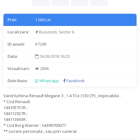
Pret:
1 000 Lei
Localizare:
Bucuresti, Sector 6
ID anunt:
#7288
Data:
26.09.2018 16:23
Vizualizari:
2846
Distribuie:
Whatsapp
Facebook
Vand turbina Renault Megane 3 , 1.4 TCe (130 CP) , impecabila .
* Cod Renault:
144105751R ;
144112927R ;
144113693R ;
* Cod Borg Warner : 54399700077 .
** Livrare personala , sau prin curierat .