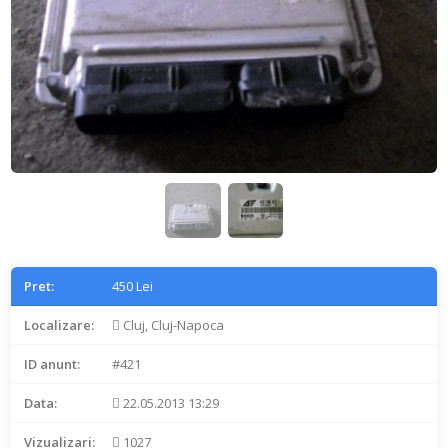
Pret:
450 Lei
Localizare:
Cluj, Cluj-Napoca
ID anunt:
#421
Data:
22.05.2013 13:29
Vizualizari:
1027