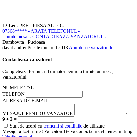
12
Lei
- PRET PIESA AUTO -
07368*****
- ARATA TELEFONUL -
Trimite mesaj
- CONTACTEAZA VANZATORUL -
Dambovita - Pucioasa
david andrei
Pe site din anul 2013
Anunturile vanzatorului
Contacteaza vanzatorul
Completeaza formularul urmator pentru a trimite un mesaj
vanzatorului.
NUMELE TAU
TELEFON
ADRESA DE E-MAIL
MESAJUL PENTRU VANZATOR
9 + 3
=
Sunt de acord cu
termenii si conditiile
de utilizare
Mesajul a fost trimis! Vanzatorul te va contacta in cel mai scurt timp.
Trimite mesajul