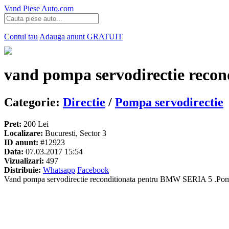
Vand Piese Auto.com
Contul tau
Adauga anunt
GRATUIT
vand pompa servodirectie recon
Categorie:
Directie
/
Pompa servodirectie
Pret:
200 Lei
Localizare:
Bucuresti, Sector 3
ID anunt:
#12923
Data:
07.03.2017 15:54
Vizualizari:
497
Distribuie:
Whatsapp
Facebook
Vand pompa servodirectie reconditionata pentru BMW SERIA 5 .Pompa vine