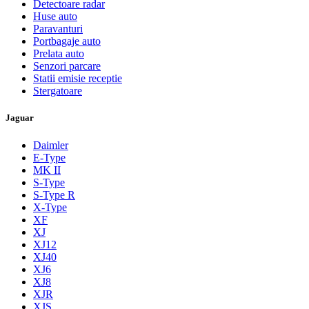
Detectoare radar
Huse auto
Paravanturi
Portbagaje auto
Prelata auto
Senzori parcare
Statii emisie receptie
Stergatoare
Jaguar
Daimler
E-Type
MK II
S-Type
S-Type R
X-Type
XF
XJ
XJ12
XJ40
XJ6
XJ8
XJR
XJS