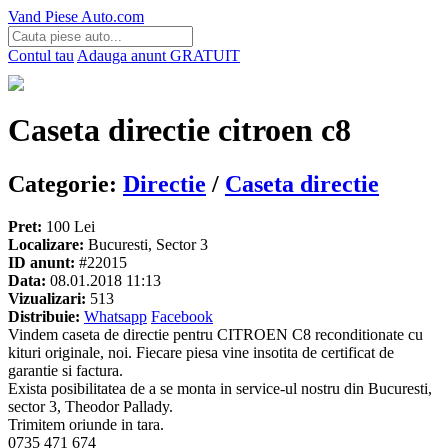
Vand Piese Auto.com
Contul tau
Adauga anunt
GRATUIT
Caseta directie citroen c8
Categorie:
Directie
/
Caseta directie
Pret:
100 Lei
Localizare:
Bucuresti, Sector 3
ID anunt:
#22015
Data:
08.01.2018 11:13
Vizualizari:
513
Distribuie:
Whatsapp
Facebook
Vindem caseta de directie pentru CITROEN C8 reconditionate cu
kituri originale, noi. Fiecare piesa vine insotita de certificat de
garantie si factura.
Exista posibilitatea de a se monta in service-ul nostru din Bucuresti,
sector 3, Theodor Pallady.
Trimitem oriunde in tara.
0735 471 674