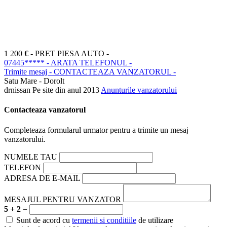
1 200
€
- PRET PIESA AUTO -
07445*****
- ARATA TELEFONUL -
Trimite mesaj
- CONTACTEAZA VANZATORUL -
Satu Mare - Dorolt
drnissan
Pe site din anul 2013
Anunturile vanzatorului
Contacteaza vanzatorul
Completeaza formularul urmator pentru a trimite un mesaj
vanzatorului.
NUMELE TAU
TELEFON
ADRESA DE E-MAIL
MESAJUL PENTRU VANZATOR
5 + 2
=
Sunt de acord cu
termenii si conditiile
de utilizare