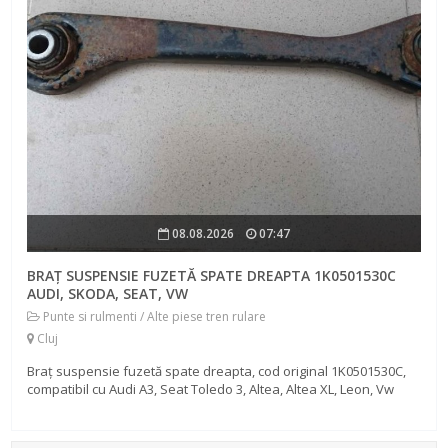
08.08.2026
07:47
BRAȚ SUSPENSIE FUZETĂ SPATE DREAPTA 1K0501530C
AUDI, SKODA, SEAT, VW
Punte si rulmenti / Alte piese tren rulare
Cluj
Braț suspensie fuzetă spate dreapta, cod original 1K0501530C,
compatibil cu Audi A3, Seat Toledo 3, Altea, Altea XL, Leon, Vw
Golf 5, Golf Plus, Jetta, Skoda Octavia etc. Trimit și în țară, ram...