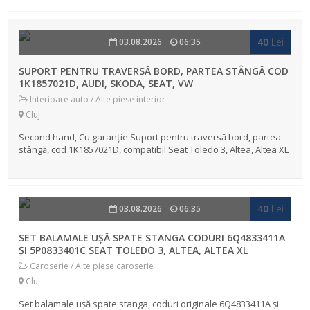
al...
40
Lei
03.08.2026
06:35
SUPORT PENTRU TRAVERSĂ BORD, PARTEA STÂNGĂ COD
1K1857021D, AUDI, SKODA, SEAT, VW
Interioare auto / Alte piese interior
Cluj
Second hand, Cu garanție Suport pentru traversă bord, partea
stângă, cod 1K1857021D, compatibil Seat Toledo 3, Altea, Altea XL
, Vw Golf 5, Golf Plus, Golf 6 etc. Detin si alte piese din
dezmembr...
40
Lei
03.08.2026
06:35
SET BALAMALE UȘĂ SPATE STANGA CODURI 6Q4833411A
ȘI 5P0833401C SEAT TOLEDO 3, ALTEA, ALTEA XL
Caroserie / Alte piese caroserie
Cluj
Set balamale ușă spate stanga, coduri originale 6Q4833411A și