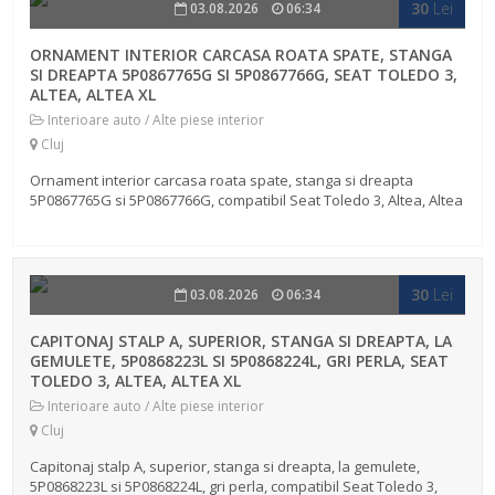
30
Lei
03.08.2026
06:34
ORNAMENT INTERIOR CARCASA ROATA SPATE, STANGA
SI DREAPTA 5P0867765G SI 5P0867766G, SEAT TOLEDO 3,
ALTEA, ALTEA XL
Interioare auto / Alte piese interior
Cluj
Ornament interior carcasa roata spate, stanga si dreapta
5P0867765G si 5P0867766G, compatibil Seat Toledo 3, Altea, Altea
XL, pret pe bucata. Detin si alte piese din dezmebrarea masinii, a
fost masina...
30
Lei
03.08.2026
06:34
CAPITONAJ STALP A, SUPERIOR, STANGA SI DREAPTA, LA
GEMULETE, 5P0868223L SI 5P0868224L, GRI PERLA, SEAT
TOLEDO 3, ALTEA, ALTEA XL
Interioare auto / Alte piese interior
Cluj
Capitonaj stalp A, superior, stanga si dreapta, la gemulete,
5P0868223L si 5P0868224L, gri perla, compatibil Seat Toledo 3,