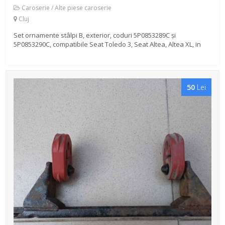
Caroserie / Alte piese caroserie
Cluj
Set ornamente stâlpi B, exterior, coduri 5P0853289C și
5P0853290C, compatibile Seat Toledo 3, Seat Altea, Altea XL, in
stare foarte buna, provin de pe un Seat Toledo 3, an 2005, 2.0
FSI, 110KW, 150 ...
50
Lei