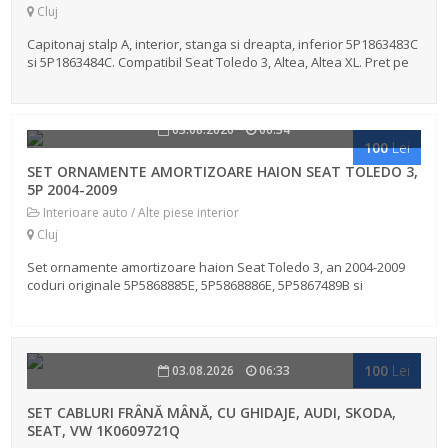
Cluj
Capitonaj stalp A, interior, stanga si dreapta, inferior 5P1863483C
si 5P1863484C. Compatibil Seat Toledo 3, Altea, Altea XL. Pret pe
bucata. Detin si alte piese din dezmembrarea masinii, a fost
masin...
03.08.2026
06:34
100
Lei
SET ORNAMENTE AMORTIZOARE HAION SEAT TOLEDO 3,
5P 2004-2009
Interioare auto / Alte piese interior
Cluj
Set ornamente amortizoare haion Seat Toledo 3, an 2004-2009
coduri originale 5P5868885E, 5P5868886E, 5P5867489B si
5P5867490B, detin si alte piese din dezmembrarea masinii, a fost
masina personala, vo...
100
Lei
03.08.2026
06:33
SET CABLURI FRÂNĂ MÂNĂ, CU GHIDAJE, AUDI, SKODA,
SEAT, VW 1K0609721Q