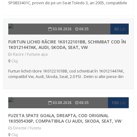
5P0833401C, provin de pe un Seat Toledo 3, an 2005, compatibile
Seat Toledo 3, 5P, Altea, Altea XL. Detin si alte piese din
dezmembrare...
40
Lei
03.08.2026
06:35
FURTUN LICHID RĂCIRE 1K0122101BB, SCHIMBAT COD ÎN
1K0121447AK, AUDI, SKODA, SEAT, VW
Racire / Furtune apa
Cluj
Furtun lichid răcire 1K0122101BB, cod schimbat în 1K0121447AK,
compatibil Vw, Audi, Skoda, Seat, 2.0 FSI . Detin si alte piese din
dezmembrarea masinii, Seat Toledo 3, 5P, an 2005, motor 2.0 FSI,
ti...
100
Lei
03.08.2026
06:35
FUZETA SPATE GOALA, DREAPTA, COD ORIGINAL
1K0505436P, COMPATIBILA CU AUDI, SKODA, SEAT, VW
Directie / Fuzeta
Cluj