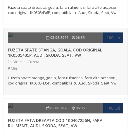
Fuzeta spate dreapta, goala, fara rulment si fara alte accesorii,
cod original 1K0505436P, compatibila cu Audi, Skoda, Seat, Vw.
Piesă auto compatibilă cu: Audi A3 8P Seat Altea Seat Leon Seat
...
100
Lei
03.08.2026
06:35
FUZETA SPATE STANGA, GOALA, COD ORIGINAL
1K0505435P, AUDI, SKODA, SEAT, VW
Directie / Fuzeta
Cluj
Fuzeta spate stanga, goala, fara rulment si fara alte accesorii,
cod original 1K0505435P, compatibila cu Audi, Skoda, Seat, Vw.
Piesă auto compatibilă cu: Audi A3 8P Seat Altea Seat Leon Sea...
100
Lei
03.08.2026
06:35
FUZETA FATA DREAPTA COD 1K0407256N, FARA
RULMENT, AUDI, SKODA, SEAT, VW