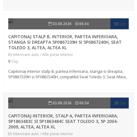
Altea, Altea XL, pret pe bucata. Detin si alte piese din
dezmembrarea masini...
50
Lei
03.08.2026
06:34
CAPITONAJ STALP B, INTERIOR, PARTEA INFERIOARA,
STANGA SI DREAPTA 5P0867239H SI 5P0867240H, SEAT
TOLEDO 3, ALTEA, ALTEA XL
Interioare auto / Alte piese interior
Cluj
Capitonaj interior stalp B, partea inferioara, stanga si dreapta,
5P0867239H si 5P0867240H, compatibil Seat Toledo 3, Seat Altea,
Altea XL, pret pe bucata. Detin si alte piese din dezmembrarea
masinii...
30
Lei
03.08.2026
06:34
CAPITONAJ INTERIOR, STALP A, PARTEA INFERIOARA,
5P1863483C SI 5P1863484C SEAT TOLEDO 3, 5P 2004-
2009, ALTEA, ALTEA XL
Interioare auto / Alte piese interior