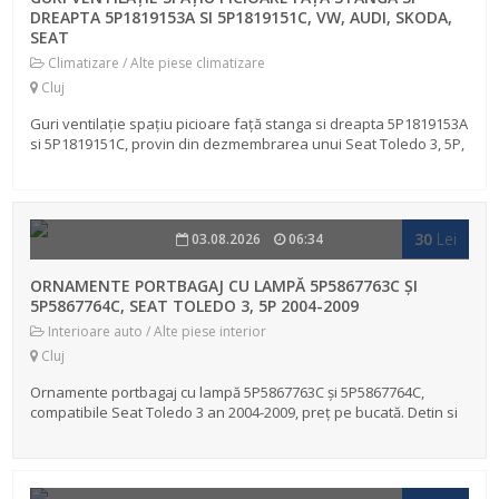
DREAPTA 5P1819153A SI 5P1819151C, VW, AUDI, SKODA,
SEAT
Climatizare / Alte piese climatizare
Cluj
Guri ventilație spațiu picioare față stanga si dreapta 5P1819153A
si 5P1819151C, provin din dezmembrarea unui Seat Toledo 3, 5P,
an 2005, 110KW, 150CP, 2.0 FSI, tip motor BLR, a fost masina
person...
30
Lei
03.08.2026
06:34
ORNAMENTE PORTBAGAJ CU LAMPĂ 5P5867763C ȘI
5P5867764C, SEAT TOLEDO 3, 5P 2004-2009
Interioare auto / Alte piese interior
Cluj
Ornamente portbagaj cu lampă 5P5867763C și 5P5867764C,
compatibile Seat Toledo 3 an 2004-2009, preț pe bucată. Detin si
alte piese din dezmembrarea masinii, a foat masina personala,
volan pe stang...