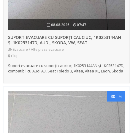
08.08.2026
07:47
SUPORT EVACUARE CU SUPORȚI CAUCIUC, 1K0253144AN
ȘI 1K0253147D, AUDI, SKODA, VW, SEAT
Evacuare / Alte piese evacuare
Cluj
Suport evacuare cu suporți cauciuc, 1K0253144AN și 1K0253147D,
compatibil cu Audi A3, Seat Toledo 3, Altea, Altea XL, Leon, Skoda
Octavia 2, Vw Golf 5, Golf Plus, Touran, Jetta, Ford Mondeo,
Escort,...
30
Lei