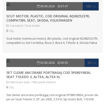
100
Lei
08.08.2026
07:47
SCUT MOTOR, PLASTIC, COD ORIGINAL 6Q0825237R,
COMPATIBIL SEAT, SKODA, VOLKSWAGEN
Caroserie / Scut motor
Cluj
Scut motor (semiscut motor), din plastic, cod original 6Q0825237R,
compatibil cu Set Cordoba, Ibiza 3, Ibiza 4, Toledo 4, Skoda Fabia
1, Fabia 2 , Fabia 3, Rapid, Roomster, Volkswagen Fox, Polo 4, Po...
30
Lei
03.08.2026
06:35
SET CLEME ANCORARE PORTBAGAJ COD 5P0801983A,
SEAT TOLEDO 3, ALTEA, ALTEA XL
Interioare auto / Alte piese interior
Cluj
Set cleme ancorare portbagaj cod original 5P0801983A, provin de
pe un Seat Toledo 3, 5P, an 2005, 2.0 FSI, tip motor BLR, 110 KW,
150 CP, benzina, compatibile cu Seat Altea, Seat Altea XL. Detin si