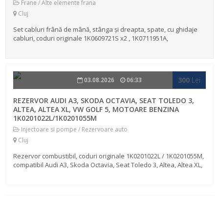
Frane / Alte elemente frana
Cluj
Set cabluri frână de mână, stânga și dreapta, spate, cu ghidaje
cabluri, coduri originale 1K0609721S x2 , 1K0711951A,
1K0711952A, compatibile cu Audi, Skoda, Seat, Vw. Provine din
dezmembrarea u...
300
Lei
03.08.2026
06:33
REZERVOR AUDI A3, SKODA OCTAVIA, SEAT TOLEDO 3,
ALTEA, ALTEA XL, VW GOLF 5, MOTOARE BENZINA
1K0201022L/1K0201055M
Injectoare si pompe / Rezervoare auto
Cluj
Rezervor combustibil, coduri originale 1K0201022L / 1K0201055M,
compatibil Audi A3, Skoda Octavia, Seat Toledo 3, Altea, Altea XL,
Vw, Golf 5, Jetta 3, motoare 1,6 Fsi, 2.0 FSI, 1,2 Tsi etc. Provine d...