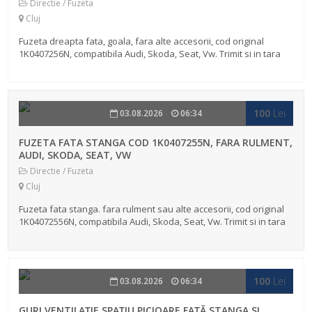
Directie / Fuzeta
Cluj
Fuzeta dreapta fata, goala, fara alte accesorii, cod original
1K0407256N, compatibila Audi, Skoda, Seat, Vw. Trimit si in tara
Piesă auto compatibilă cu: Audi A3 8P Audi Q3 Seat Altea Seat
Leon...
100
Lei
03.08.2026
06:34
FUZETA FATA STANGA COD 1K0407255N, FARA RULMENT,
AUDI, SKODA, SEAT, VW
Directie / Fuzeta
Cluj
Fuzeta fata stanga. fara rulment sau alte accesorii, cod original
1K04072556N, compatibila Audi, Skoda, Seat, Vw. Trimit si in tara
Piesă auto compatibilă cu: Audi A3 8P Audi Q3 Seat Altea Seat...
100
Lei
03.08.2026
06:34
GURI VENTILAȚIE SPAȚIU PICIOARE FAȚĂ STANGA SI