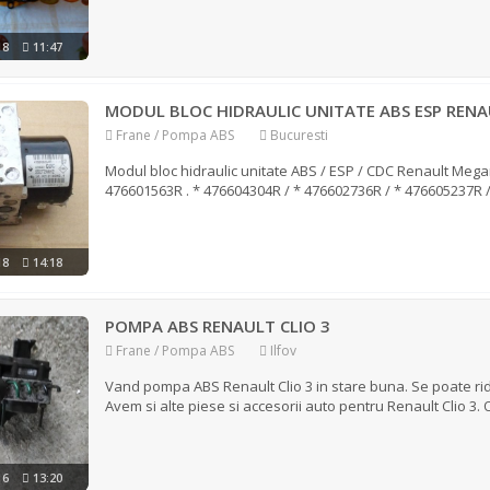
018
11:47
MODUL BLOC HIDRAULIC UNITATE ABS ESP REN
Frane / Pompa ABS
Bucuresti
Modul bloc hidraulic unitate ABS / ESP / CDC Renault Megane 3
476601563R . * 476604304R / * 476602736R / * 476605237R / 
018
14:18
POMPA ABS RENAULT CLIO 3
Frane / Pompa ABS
Ilfov
Vand pompa ABS Renault Clio 3 in stare buna. Se poate ridica
Avem si alte piese si accesorii auto pentru Renault Clio 3. O
016
13:20