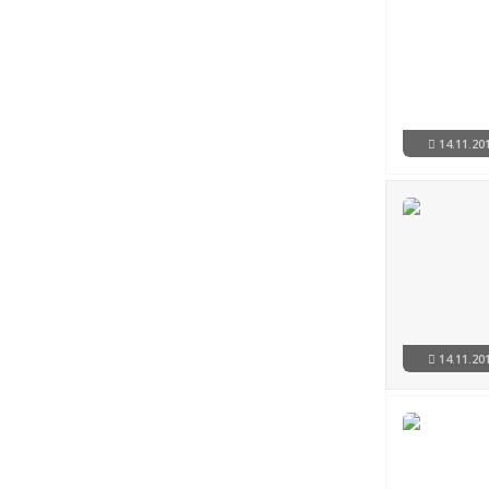
Trabant
Triumph
Volkswagen
Volvo
14.11.2
14.11.2