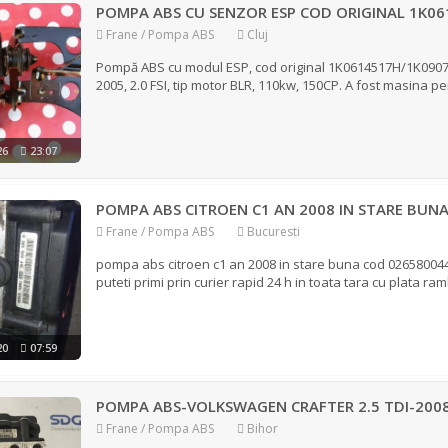
POMPA ABS CU SENZOR ESP COD ORIGINAL 1K061
Frane / Pompa ABS
Cluj
Pompă ABS cu modul ESP, cod original 1K0614517H/1K0907
2005, 2.0 FSI, tip motor BLR, 110kw, 150CP. A fost masina p
026
23:07
POMPA ABS CITROEN C1 AN 2008 IN STARE BUN
Frane / Pompa ABS
Bucuresti
pompa abs citroen c1 an 2008 in stare buna cod 026580044
puteti primi prin curier rapid 24 h in toata tara cu plata ramb
020
07:59
POMPA ABS-VOLKSWAGEN CRAFTER 2.5 TDI-200
Frane / Pompa ABS
Bihor