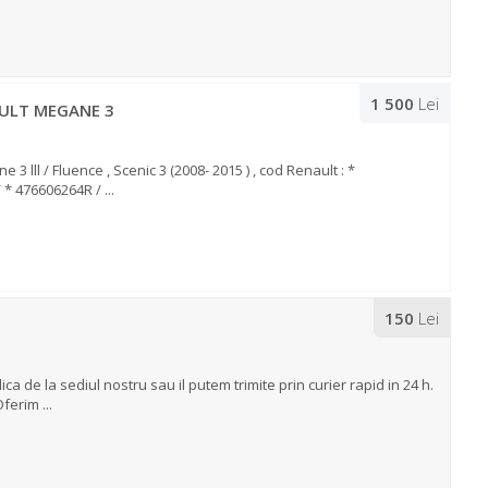
1 500
Lei
AULT MEGANE 3
 lll / Fluence , Scenic 3 (2008- 2015 ) , cod Renault : *
* 476606264R / ...
150
Lei
 de la sediul nostru sau il putem trimite prin curier rapid in 24 h.
ferim ...