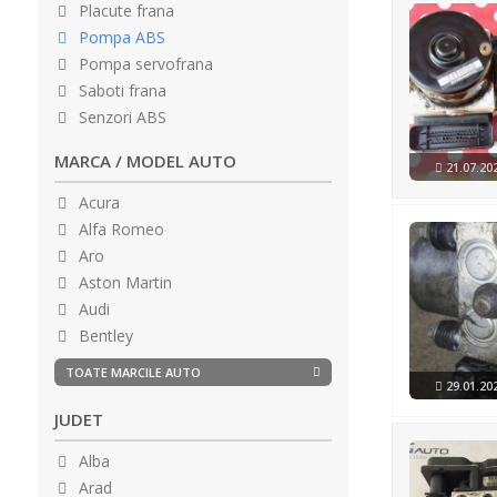
Placute frana
Pompa ABS
Pompa servofrana
Saboti frana
Senzori ABS
MARCA / MODEL AUTO
21.07.2
Acura
Alfa Romeo
Aro
Aston Martin
Audi
Bentley
BMW
TOATE MARCILE AUTO
29.01.2
Bugatti
Buick
JUDET
Cadillac
Alba
Chevrolet
Arad
Chrysler