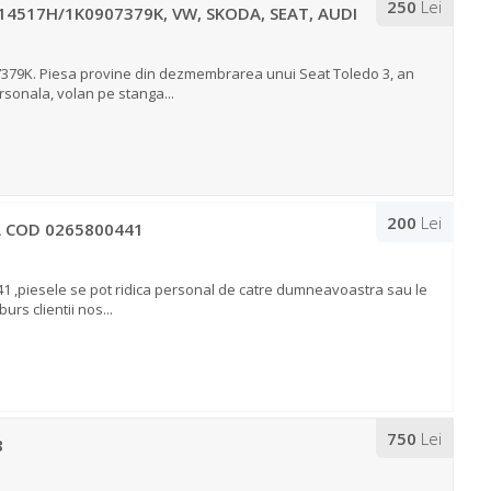
250
Lei
4517H/1K0907379K, VW, SKODA, SEAT, AUDI
379K. Piesa provine din dezmembrarea unui Seat Toledo 3, an
ersonala, volan pe stanga...
200
Lei
A COD 0265800441
1 ,piesele se pot ridica personal de catre dumneavoastra sau le
urs clientii nos...
750
Lei
8