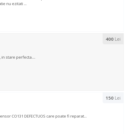
e nu ezitati ...
400
Lei
in stare perfecta....
150
Lei
sensor CO131 DEFECTUOS care poate fi reparat...