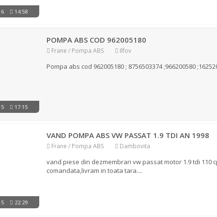
016
14:58
POMPA ABS COD 962005180
Frane / Pompa ABS
Ilfov
Pompa abs cod 962005180 ; 8756503374 ;966200580 ;16252034
015
17:15
VAND POMPA ABS VW PASSAT 1.9 TDI AN 1998
Frane / Pompa ABS
Dambovita
vand piese din dezmembrari vw passat motor 1.9 tdi 110 cp
comandata,livram in toata tara....
015
22:29