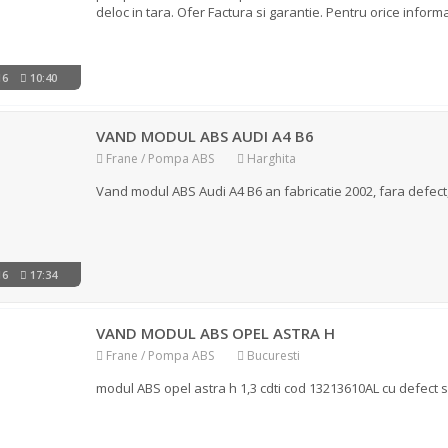
deloc in tara. Ofer Factura si garantie. Pentru orice informati
016
10:40
VAND MODUL ABS AUDI A4 B6
Frane / Pompa ABS
Harghita
Vand modul ABS Audi A4 B6 an fabricatie 2002, fara defect, 
016
17:34
VAND MODUL ABS OPEL ASTRA H
Frane / Pompa ABS
Bucuresti
modul ABS opel astra h 1,3 cdti cod 13213610AL cu defect 