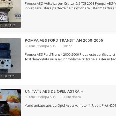
Pompa ABS-Volkswagen Crafter 2.5 TDI-2008 Pompa ABS-Volk
in vanzare, stare perfecta de functionare. Oferim factura s
018
09:02
POMPA ABS FORD TRANSIT AN 2000-2006
Frane / Pompa ABS
Bihor
Pompa ABS Ford Transit 2000-2006 Piesa este verificata si 
fost demontata nu a avut probleme cu franele. Oferim factu
018
09:01
UNITATE ABS DE OPEL ASTRA H
Frane / Pompa ABS
Hunedoara
Vand unitate abs de Opel Astra H, motor 1,7, cdti. Pret 420 le