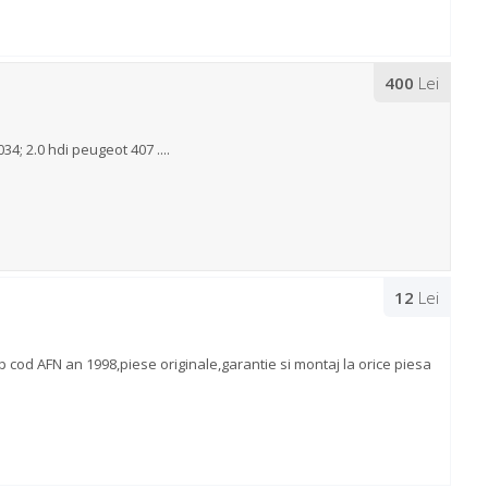
400
Lei
; 2.0 hdi peugeot 407 ....
12
Lei
 cod AFN an 1998,piese originale,garantie si montaj la orice piesa