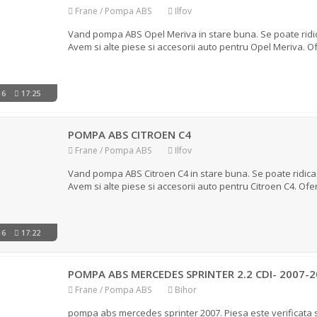
Frane / Pompa ABS
Ilfov
Vand pompa ABS Opel Meriva in stare buna. Se poate ridica d
Avem si alte piese si accesorii auto pentru Opel Meriva. Of
016
17:25
POMPA ABS CITROEN C4
Frane / Pompa ABS
Ilfov
Vand pompa ABS Citroen C4 in stare buna. Se poate ridica de
Avem si alte piese si accesorii auto pentru Citroen C4. Oferi
016
17:22
POMPA ABS MERCEDES SPRINTER 2.2 CDI- 2007-
Frane / Pompa ABS
Bihor
pompa abs mercedes sprinter 2007. Piesa este verificata s